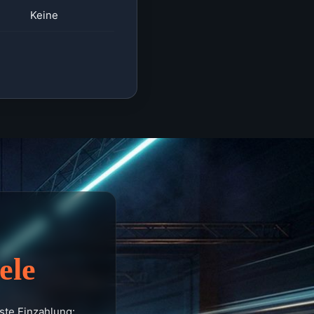
Keine
ele
ste Einzahlung: