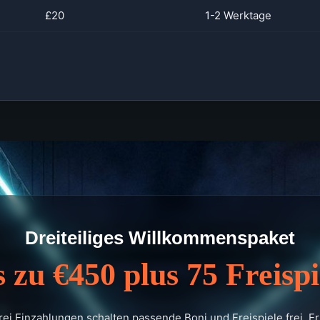
£20
1-2 Werktage
Dreiteiliges Willkommenspaket
s zu €450 plus 75 Freispi
rei Einzahlungen schalten passende Boni und Freispiele frei. Er