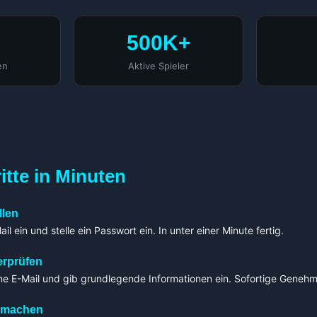
500K+
en
Aktive Spieler
itte in Minuten
llen
il ein und stelle ein Passwort ein. In unter einer Minute fertig.
erprüfen
ne E-Mail und gib grundlegende Informationen ein. Sofortige Geneh
 machen