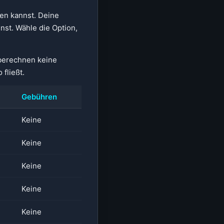
len kannst. Deine
nst. Wähle die Option,
 berechnen keine
fließt.
Gebühren
Keine
Keine
Keine
Keine
Keine