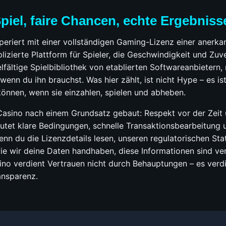
piel, faire Chancen, echte Ergebniss
eriert mit einer vollständigen Gaming-Lizenz einer anerka
lizierte Plattform für Spieler, die Geschwindigkeit und Zuve
elfältige Spielbibliothek von etablierten Softwareanbietern
wenn du ihn brauchst. Was hier zählt, ist nicht Hype – es ist
önnen, wenn sie einzahlen, spielen und abheben.
Casino nach einem Grundsatz gebaut: Respekt vor der Zeit
utet klare Bedingungen, schnelle Transaktionsbearbeitung 
enn du die Lizenzdetails lesen, unseren regulatorischen St
e wir deine Daten handhaben, diese Informationen sind ver
ino verdient Vertrauen nicht durch Behauptungen – es verd
ansparenz.