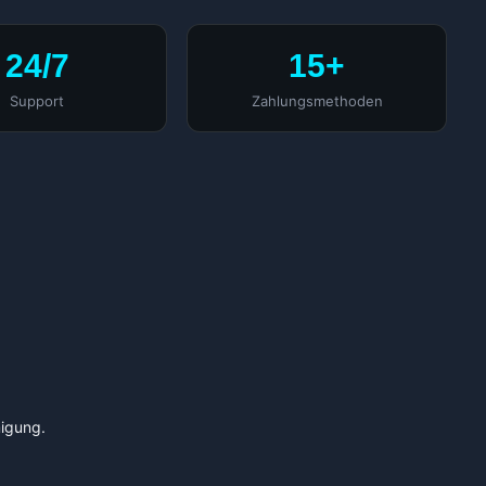
24/7
15+
Support
Zahlungsmethoden
migung.